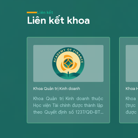
Liên kết
Liên kết khoa
Khoa Quản trị Kinh doanh
Khoa H
 được
Khoa Quản trị Kinh doanh thuộc
Khoa 
nh số
Học viện Tài chính được thành lập
(trực
3 của
theo Quyết định số 1237/QĐ-BTC
được 
 Khoa
ngày 16/05/2003 của Bộ trưởng
số: 1
h lập
Bộ Tài chính.
của B
 Thuế