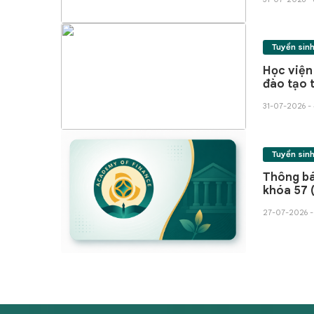
Tuyển sin
Học viện Tài ch
đào tạo 
Ngôn ngữ
31-07-2026 -
Tuyển sin
Thông bá
khóa 57 
27-07-2026 -