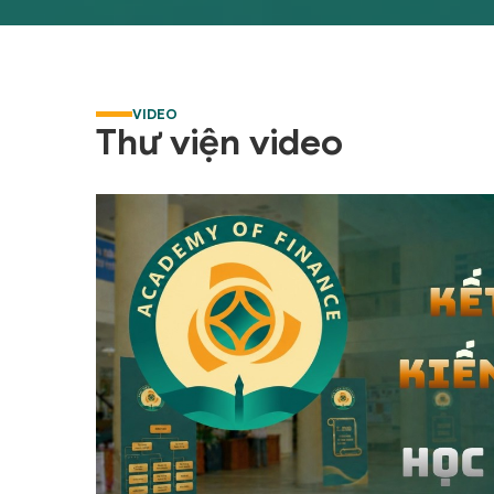
 nước
p năm
 Ngân
a Tài
h lập
VIDEO
ệp vụ
Thư viện video
vụ Kỹ