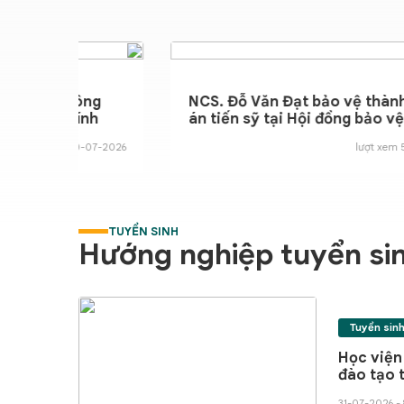
NCS. Đỗ Văn Đạt
n sỹ tại Học viện Tài chính
án tiến sỹ tại H
Tài chính
30-07-2026 - 762 lượt xem
TUYỂN SINH
Hướng nghiệp tuyển si
Tuyển sin
Học viện
đào tạo 
toán và 
31-07-2026 - 