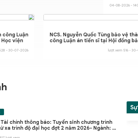
nội thất phục vụ hoạt đ
04-08-2026 - 140 lượt xem
hiệu Học viện Tài chính
Chí Minh”
 bảo vệ thành công Luận
NCS. Nguyễn Quốc Tùn
ội đồng bảo vệ Học viện
công Luận án tiến sĩ tạ
Học viện Tài chính
30-07-2026 - 528 lượt xem
nh
Sự
h
 Tài chính thông báo: Tuyển sinh chương trình
từ xa trình độ đại học đợt 2 năm 2026- Ngành: Kế
Quản trị kinh doanh
817 lượt xem