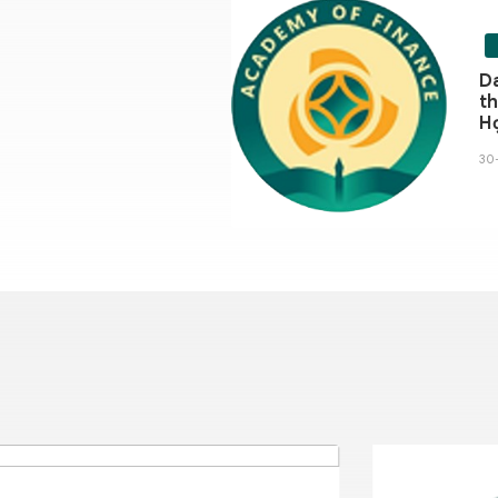
Da
th
Họ
v
30