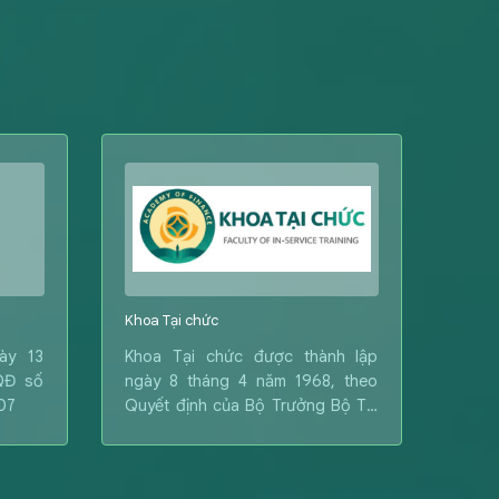
Khoa Tại chức
Khoa 
ày 13
Khoa Tại chức được thành lập
Khoa 
QĐ số
ngày 8 tháng 4 năm 1968, theo
được
07
Quyết định của Bộ Trưởng Bộ Tài
số
chính, về việc giao nhiệm vụ đào
23/0
tạo đại học hệ Tại chức (Hiện nay
chính
là hình thức Vừa làm vừa học) cho
Ban t