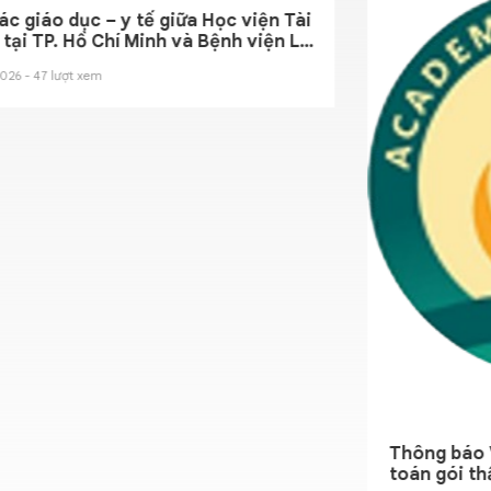
 y tế giữa Học viện Tài
hí Minh và Bệnh viện Lê
 sức khỏe toàn diện
 bộ viên chức, người
 hiệu
Thông báo V/v: Báo giá 
toán gói thầu “Mua sắm t