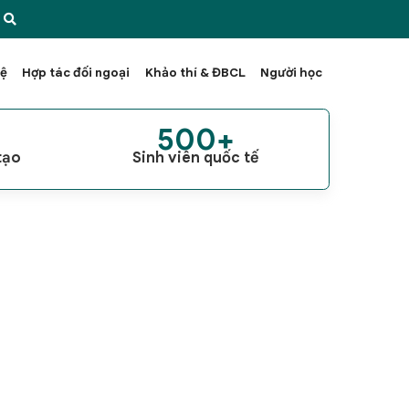
hệ
Hợp tác đối ngoại
Khảo thí & ĐBCL
Người học
+
500+
tạo
Sinh viên quốc tế