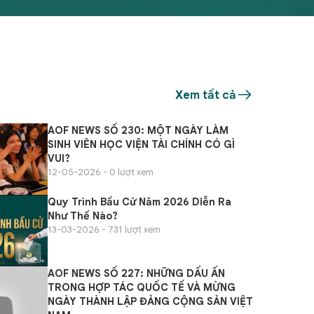
Trường Đại học Tài chính - Kế
viện.
toán Hà Nội, nay là Học viện Tài
và ph
chính.
khẳn
nhữn
cứu u
tài c
Xem tất cả
AOF NEWS SỐ 230: MỘT NGÀY LÀM
SINH VIÊN HỌC VIỆN TÀI CHÍNH CÓ GÌ
VUI?
12-05-2026 - 0 lượt xem
Quy Trình Bầu Cử Năm 2026 Diễn Ra
Như Thế Nào?
13-03-2026 - 731 lượt xem
AOF NEWS SỐ 227: NHỮNG DẤU ẤN
TRONG HỢP TÁC QUỐC TẾ VÀ MỪNG
NGÀY THÀNH LẬP ĐẢNG CỘNG SẢN VIỆT