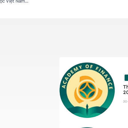
ọc Việt Nam...
sĩ Văn Lâm và thăm, tặng
ận Thành, tỉnh Bắc
Học viện Tài chính tổ chức 
trình quốc hội tại kỳ họp k
03-08-2026 - 254 lượt xem
Th
2
30