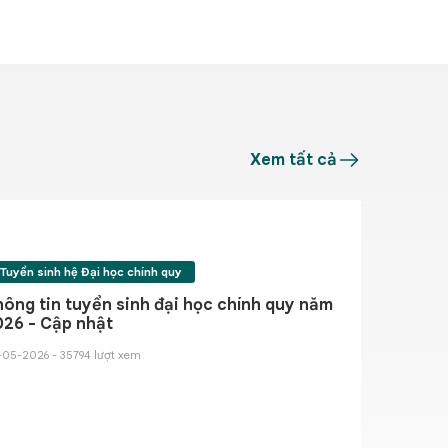
tọa đàm góp ý các dự án luật dự kiến
Kết nối tri 
Xem tất cả
hông thường lệ tháng 8/2026
phối hợp ch
31-07-2026 - 355 
Tuyển sinh hệ Đại học chính quy
ông tin tuyển sinh đại học chính quy năm
026 - Cập nhật
-05-2026 - 35794 lượt xem