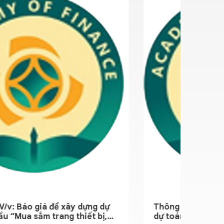
để xây dựng dự
Thông báo về việc báo giá để
rang thiết bị,
dự toán gói thầu “Mua sắm tran