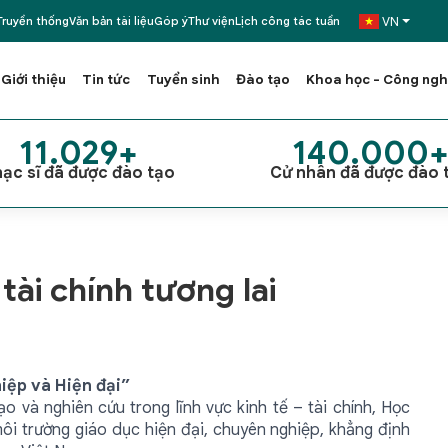
VN
ruyền thống
Văn bản tài liệu
Góp ý
Thư viện
Lịch công tác tuần
Giới thiệu
Tin tức
Tuyển sinh
Đào tạo
Khoa học - Công ng
11.029+
140.000
ạc sĩ đã được đào tạo
Cử nhân đã được đào 
tài chính tương lai
iệp và Hiện đại”
o và nghiên cứu trong lĩnh vực kinh tế – tài chính, Học
môi trường giáo dục hiện đại, chuyên nghiệp, khẳng định